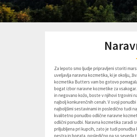
Narav
Za lepoto smo ljudje pripravljeni storiti mars
uveljavlja naravna kozmetika, ki je okolju, ži
kozmetika Butters vam bo gotovo pomagala pri
bogat izbor naravne kozmetike za vsakogar
in negovano kožo, boste v njihovi trgovini 
najbolj konkurenčnih cenah. V svoji ponudbi 
najboljšimi sestavinami in posledično tudi na
kvalitetno ponudbo odlične naravne kozmetike
odlični ponudbi. Naravna kozmetika zaradi s
priljubljena pri kupcih, zato je tudi ponud
pestra in bogata, posledično pa so seveda t