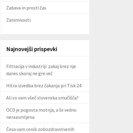
Zabava in prosti čas
Zanimivosti
Najnovejši prispevki
Filtracija v industriji: zakaj brez nje
danes skoraj ne gre več
Hitra izvedba brez čakanja pri Tisk 24
Ali so vam všeč slovenska smučišča?
OCD je pogosta motnja, a še vedno
nerazumljena
Česa vam cenik zobozdravstvenih