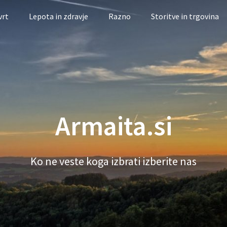
vrt
Lepota in zdravje
Razno
Storitve in trgovina
Armaita.si
Ko ne veste koga izbrati izberite nas