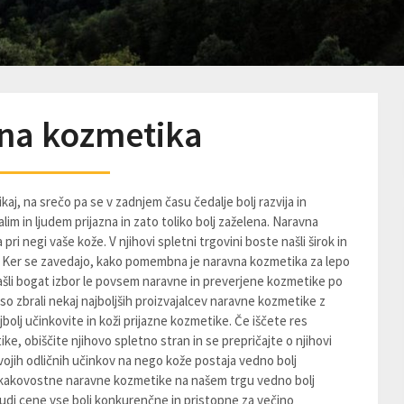
na kozmetika
ikaj, na srečo pa se v zadnjem času čedalje bolj razvija in
valim in ljudem prijazna in zato toliko bolj zaželena. Naravna
 negi vaše kože. V njihovi spletni trgovini boste našli širok in
. Ker se zavedajo, kako pomembna je naravna kozmetika za lepo
našli bogat izbor le povsem naravne in preverjene kozmetike po
so zbrali nekaj najboljših proizvajalcev naravne kozmetike z
jbolj učinkovite in koži prijazne kozmetike. Če iščete res
, obiščite njihovo spletno stran in se prepričajte o njihovi
vojih odličnih učinkov na nego kože postaja vedno bolj
ba kakovostne naravne kozmetike na našem trgu vedno bolj
udi cene vse bolj konkurenčne in pristopne za večino