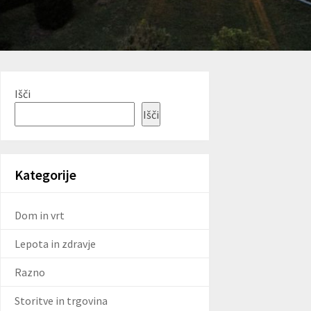
Išči
Išči
Kategorije
Dom in vrt
Lepota in zdravje
Razno
Storitve in trgovina