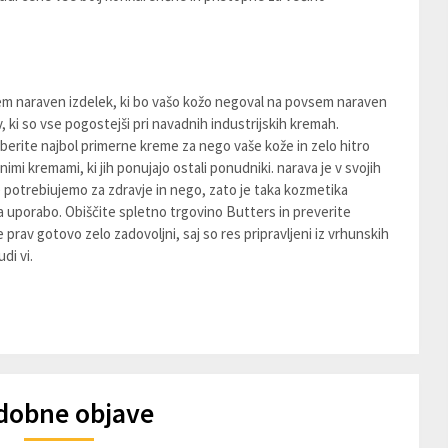
sem naraven izdelek, ki bo vašo kožo negoval na povsem naraven
ov, ki so vse pogostejši pri navadnih industrijskih kremah.
zberite najbol primerne kreme za nego vaše kože in zelo hitro
enimi kremami, ki jih ponujajo ostali ponudniki. narava je v svojih
udje potrebiujemo za zdravje in nego, zato je taka kozmetika
za uporabo. Obiščite spletno trgovino Butters in preverite
 prav gotovo zelo zadovoljni, saj so res pripravljeni iz vrhunskih
di vi.
dobne objave