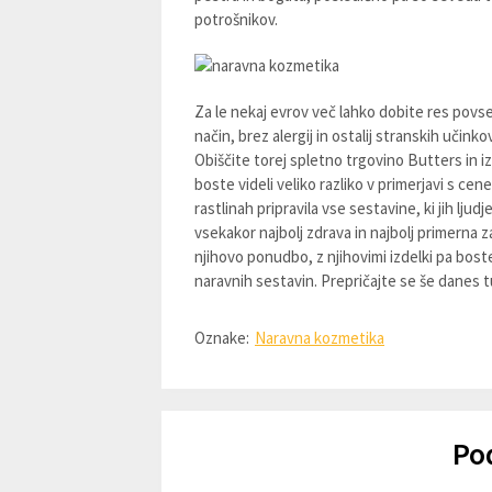
potrošnikov.
Za le nekaj evrov več lahko dobite res pov
način, brez alergij in ostalij stranskih učink
Obiščite torej spletno trgovino Butters in i
boste videli veliko razliko v primerjavi s cen
rastlinah pripravila vse sestavine, ki jih lj
vsekakor najbolj zdrava in najbolj primerna 
njihovo ponudbo, z njihovimi izdelki pa boste
naravnih sestavin. Prepričajte se še danes tu
Oznake:
Naravna kozmetika
Po