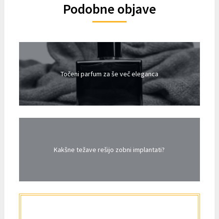
Podobne objave
Točeni parfum za še več eleganca
Kakšne težave rešijo zobni implantati?