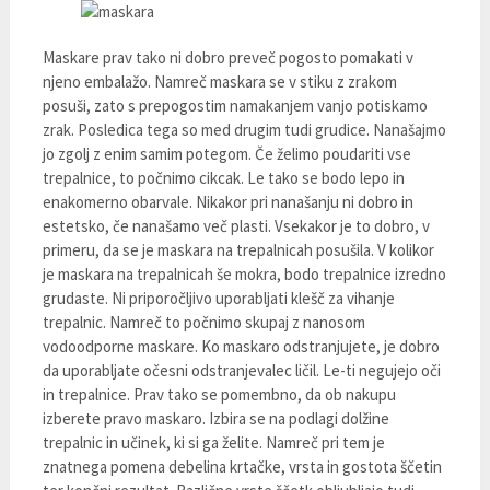
Maskare prav tako ni dobro preveč pogosto pomakati v
njeno embalažo. Namreč maskara se v stiku z zrakom
posuši, zato s prepogostim namakanjem vanjo potiskamo
zrak. Posledica tega so med drugim tudi grudice. Nanašajmo
jo zgolj z enim samim potegom. Če želimo poudariti vse
trepalnice, to počnimo cikcak. Le tako se bodo lepo in
enakomerno obarvale. Nikakor pri nanašanju ni dobro in
estetsko, če nanašamo več plasti. Vsekakor je to dobro, v
primeru, da se je maskara na trepalnicah posušila. V kolikor
je maskara na trepalnicah še mokra, bodo trepalnice izredno
grudaste. Ni priporočljivo uporabljati klešč za vihanje
trepalnic. Namreč to počnimo skupaj z nanosom
vodoodporne maskare. Ko maskaro odstranjujete, je dobro
da uporabljate očesni odstranjevalec ličil. Le-ti negujejo oči
in trepalnice. Prav tako se pomembno, da ob nakupu
izberete pravo maskaro. Izbira se na podlagi dolžine
trepalnic in učinek, ki si ga želite. Namreč pri tem je
znatnega pomena debelina krtačke, vrsta in gostota ščetin