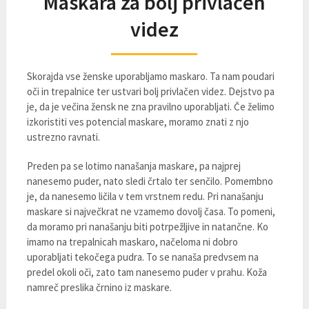
Maskara za bolj privlačen
videz
Skorajda vse ženske uporabljamo maskaro. Ta nam poudari
oči in trepalnice ter ustvari bolj privlačen videz. Dejstvo pa
je, da je večina žensk ne zna pravilno uporabljati. Če želimo
izkoristiti ves potencial maskare, moramo znati z njo
ustrezno ravnati.
Preden pa se lotimo nanašanja maskare, pa najprej
nanesemo puder, nato sledi črtalo ter senčilo. Pomembno
je, da nanesemo ličila v tem vrstnem redu. Pri nanašanju
maskare si največkrat ne vzamemo dovolj časa. To pomeni,
da moramo pri nanašanju biti potrpežljive in natančne. Ko
imamo na trepalnicah maskaro, načeloma ni dobro
uporabljati tekočega pudra. To se nanaša predvsem na
predel okoli oči, zato tam nanesemo puder v prahu. Koža
namreč preslika črnino iz maskare.