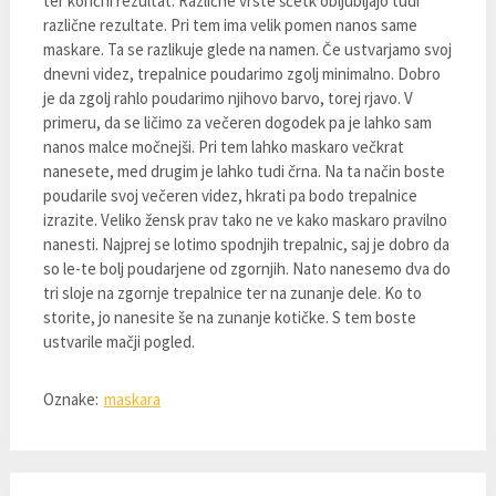
ter končni rezultat. Različne vrste ščetk obljubljajo tudi
različne rezultate. Pri tem ima velik pomen nanos same
maskare. Ta se razlikuje glede na namen. Če ustvarjamo svoj
dnevni videz, trepalnice poudarimo zgolj minimalno. Dobro
je da zgolj rahlo poudarimo njihovo barvo, torej rjavo. V
primeru, da se ličimo za večeren dogodek pa je lahko sam
nanos malce močnejši. Pri tem lahko maskaro večkrat
nanesete, med drugim je lahko tudi črna. Na ta način boste
poudarile svoj večeren videz, hkrati pa bodo trepalnice
izrazite. Veliko žensk prav tako ne ve kako maskaro pravilno
nanesti. Najprej se lotimo spodnjih trepalnic, saj je dobro da
so le-te bolj poudarjene od zgornjih. Nato nanesemo dva do
tri sloje na zgornje trepalnice ter na zunanje dele. Ko to
storite, jo nanesite še na zunanje kotičke. S tem boste
ustvarile mačji pogled.
Oznake:
maskara