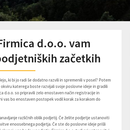
Firmica d.o.o. vam
odjetniških začetkih
o, ki bi jo radi še dodatno razvili in spremenili v posel? Potem
okviru katerega boste razvijali svoje poslovne ideje in gradili
a d.o.o. so pripravili zelo enostaven način registracije in
rani vas bo enostaven postopek vodil korak za korakom do
anavljanje različnih oblik podjetij. Če želite podjetje ustanoviti
vitve enoosebnega podjetja. Če ste do poslovne ideje prišli