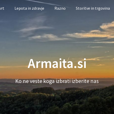
vrt
Lepota in zdravje
Razno
Storitve in trgovina
Armaita.si
Ko ne veste koga izbrati izberite nas