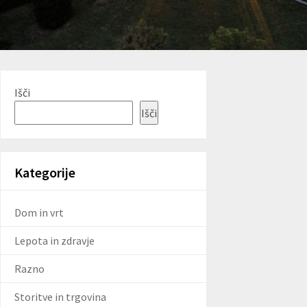
Išči
Išči
Kategorije
Dom in vrt
Lepota in zdravje
Razno
Storitve in trgovina