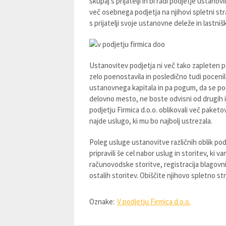
skupaj s prijatelji in bi radi podjetje ustanov
več osebnega podjetja na njihovi spletni str
s prijatelji svoje ustanovne deleže in lastniš
Ustanovitev podjetja ni več tako zapleten po
zelo poenostavila in posledično tudi pocenil
ustanovnega kapitala in pa pogum, da se pod
delovno mesto, ne boste odvisni od drugih in
podjetju Firmica d.o.o. oblikovali več paketo
najde uslugo, ki mu bo najbolj ustrezala.
Poleg usluge ustanovitve različnih oblik podj
pripravili še cel nabor uslug in storitev, ki
računovodske storitve, registracija blagovn
ostalih storitev. Obiščite njihovo spletno str
Oznake:
V podjetju Firmica d.o.o.