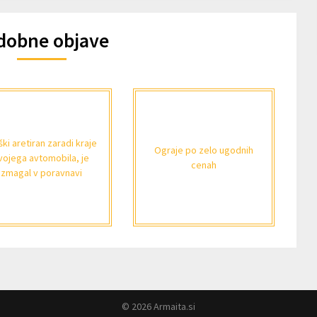
dobne objave
ki aretiran zaradi kraje
Ograje po zelo ugodnih
vojega avtomobila, je
cenah
zmagal v poravnavi
© 2026 Armaita.si