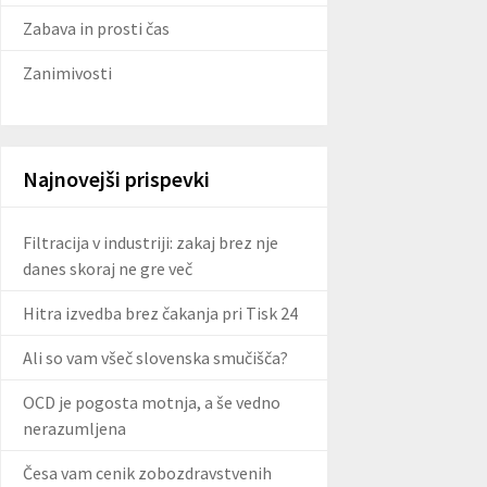
Zabava in prosti čas
Zanimivosti
Najnovejši prispevki
Filtracija v industriji: zakaj brez nje
danes skoraj ne gre več
Hitra izvedba brez čakanja pri Tisk 24
Ali so vam všeč slovenska smučišča?
OCD je pogosta motnja, a še vedno
nerazumljena
Česa vam cenik zobozdravstvenih