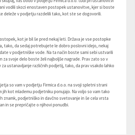
ili skupaj, vas bodo v podjetju Firmica d.o.o. tudi pri ustanovitvi
ani vodili skozi enostaven postopek ustanovitve, kjer si boste
ke deleže v podjetju razdelili tako, kot ste se dogovorili.
stopek, kot je bil še pred nekaj leti. Država je vse postopke
a, tako, da sedaj potrebujete le dobro poslovni idejo, nekaj
ate v podjetniške vode. Na ta način boste sami sebi ustvarili
 za svoje delo boste želi najboljše nagrade. Prav zato so v
v za ustanavljanje različnih podjetij, tako, da prav vsakdo lahko
etja so vam v podjetju Firmica d.o.o. na svoji spletni strani
 vam jih kot mlademu podjetniku ponujajo. Na voljo so vam tako
ih znamk, podjetniško in davčno svetovanje in še cela vrsta
an in se prepričajte o njihovi ponudbi.