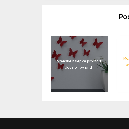
Po
Moš
Stenske nalepke prostoru
s
dodajo nov pridih